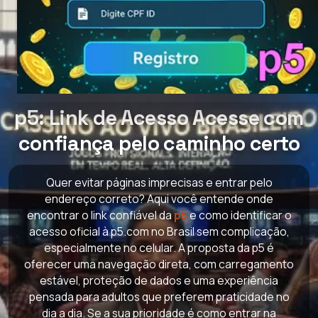
p5: Link de Acesso Acesse com
confiança pelo caminho certo
Quer evitar páginas imprecisas e entrar pelo
endereço correto? Aqui você entende onde
encontrar o link confiável da
p5
e como identificar o
acesso oficial à p5.com no Brasil sem complicação,
especialmente no celular. A proposta da p5 é
oferecer uma navegação direta, com carregamento
estável, proteção de dados e uma experiência
pensada para adultos que preferem praticidade no
dia a dia. Se a sua prioridade é como entrar na