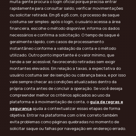
muita gente procura o login oficial porque precisa entrar
rapidamente para consultar saldo, verificar movimentações
ou solicitar retirada. Em p5 e p5.com, o processo de saque
costuma ser simples: após o login, o usuário acessa a área
financeira, escolhe o método disponível, informa os dados
necessários e confirma a solicitação. O tempo de saque é
geralmente rápido, com casos de processamento
instantâneo conforme a validação da conta e o método
utilizado. Outro ponto importante é o valor mínimo, que
tende a ser acessível, favorecendo retiradas sem exigir
montantes elevados. Em relação a taxas, a expectativa do
usuário costuma ser de isenção ou cobrança baixa, e por isso
vale sempre checar as condições atualizadas dentro da
própria conta antes de concluir a operação. Se você deseja
compreender melhor os critérios aplicados ao uso da
plataforma e à movimentação de conta, o
guia de regras e
segurança
ajuda a contextualizar essas etapas de forma
objetiva. Entrar na plataforma com o link correto também
evita problemas como páginas quebradas no momento de
solicitar saque ou falhas por navegação em endereço errado.